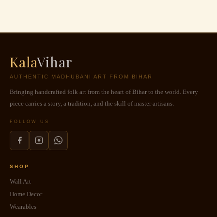
Kala
Vihar
AUTHENTIC MADHUBANI ART FROM BIHAR
Bringing handcrafted folk art from the heart of Bihar to the world. Every
piece carries a story, a tradition, and the skill of master artisans.
FOLLOW US
SHOP
Wall Art
Home Decor
Wearables