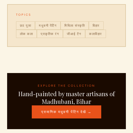
TOPICS
छठ पूजा
मधुबनी पेंटिंग
मिथिला संस्कृति
बिहार
लोक कला
प्राकृतिक रंग
जीआई टैग
कलाविहार
EXPLORE THE COLLECTION
Hand-painted by master artisans of
Madhubani, Bihar
प्रामाणिक मधुबनी पेंटिंग देखें →